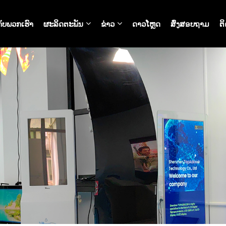
ກັບພວກເຮົາ
ຜະລິດຕະພັນ
ຂ່າວ
ດາວໂຫຼດ
ສົ່ງສອບຖາມ
ຕິ