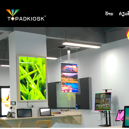
ບ້ານ
ກ່ຽວ