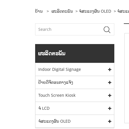
ບ້ານ
>
ຜະລິດຕະພັນ
>
ຈໍສະແດງຜົນ OLED
>
ຈໍສະແ
ຜະລິດຕະພັນ
Indoor Digital Signage
ປ້າຍດິຈິຕອນກາງແຈ້ງ
Touch Screen Kiosk
ຈໍ LCD
ຈໍສະແດງຜົນ OLED