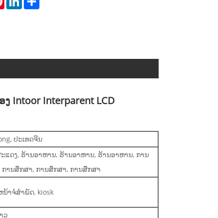
ງ Intoor Interparent LCD
ng, ປະເທດຈີນ
ສະແດງ, ຮ້ານອາຫານ, ຮ້ານອາຫານ, ຮ້ານອາຫານ, ການ
, ການສຶກສາ, ການສຶກສາ, ການສຶກສາ
ນ້າຈໍສໍາພັດ, kiosk
ຂາວ