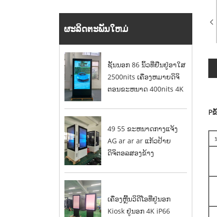
ຜະລິດຕະພັນໃຫມ່
ຊັ້ນນອກ 86 ນິ້ວທີ່ຢືນຢູ່ອາໃສ
2500nits ເຄື່ອງຫມາຍດິຈິ
ຕອນຂະຫນາດ 400nits 4K
P
ຂ
49 55 ຂະຫນາດກາງແຈ້ງ
AG ar ar ar ແກ້ວປ້າຍ
ດິຈິຕອລສອງຂ້າງ
ເຄື່ອງຫຼີ້ນວິດີໂອທີ່ຢູ່ນອກ
Kiosk ຢູ່ນອກ 4K iP66