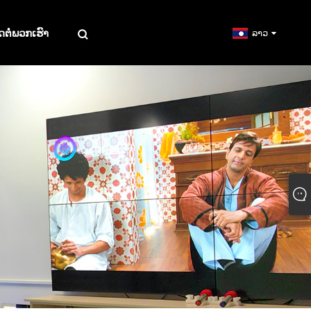
ດຕໍ່ພວກເຮົາ
ລາວ