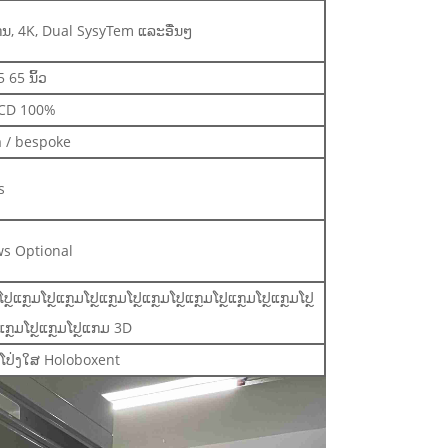
ະແກນ, 4K, Dual SysyTem ແລະອື່ນໆ
 65 ນິ້ວ
LCD 100%
ໍາ / bespoke
s
s Optional
ມໂປຼແກຼມໂປຼແກຼມໂປຼແກຼມໂປຼແກຼມໂປຼແກຼມໂປຼແກຼມໂປຼ
ຼແກຼມໂປຼແກຼມໂປຼແກມ 3D
ໂປ່ງໃສ Holoboxent