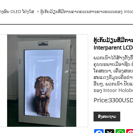
ດງຜົນ OLED ໂປ່ງໃສ
> ຕູ້ເກັບມ້ຽນທີ່ມີການຄາດຄະເນການຄາດຄະເນຂອງ Into
ຕູ້ເກັບມ້ຽນທີ່
Interparent LCD
ພວກເຮົາໄດ້ສ້າງຕັ້ງຂ
ຄຸນນະພາບມືອາຊີບ ຜ
ໂຄສະນາ, ເຄື່ອງສອບຖ
ສະແດງຂໍ້ມູນເຄືອຂ
ອື່ນໆ, ພວກເຮົາ 
ຂອງ Intoor Holobo 
Price:3300US
ສົ່ງສອບຖາມ
Facebook
X
Wha