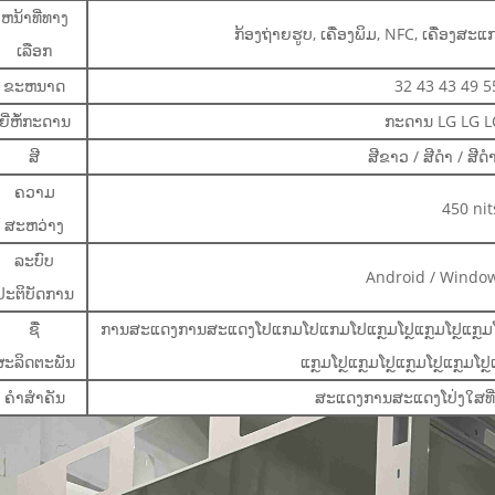
ຫນ້າທີ່ທາງ
ກ້ອງຖ່າຍຮູບ, ເຄື່ອງພິມ, NFC, ເຄື່ອງສ
ເລືອກ
ຂະຫນາດ
32 43 43 49 55
ຍີ່ຫໍ້ກະດານ
ກະດານ LG LG 
ສີ
ສີຂາວ / ສີດໍາ / ສີດ
ຄວາມ
450 nit
ສະຫວ່າງ
ລະບົບ
Android / Window
ປະຕິບັດການ
ຊື່
ການສະແດງການສະແດງໂປແກມໂປແກມໂປແກຼມໂປຼແກຼມໂປຼແກຼມໂປຼແກຼ
ຜະລິດຕະພັນ
ແກຼມໂປຼແກຼມໂປຼແກຼມໂປຼແກຼມໂປ
ຄໍາສໍາຄັນ
ສະແດງການສະແດງໂປ່ງໃສທີ່