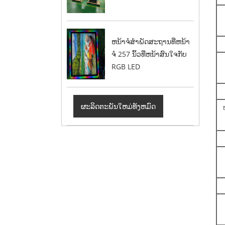
ຫນ້າຈໍສໍາພັດສະຖານທີ່ຫນ້າ
ຈໍ 257 ນິ້ວທີ່ຫນ້າສົນໃຈກັບ
RGB LED
ຜະລິດຕະພັນໃຫມ່ທັງຫມົດ