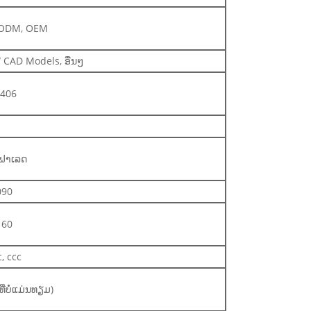
ບ, ODM, OEM
 CAD Models, ອື່ນໆ
2406
ນຟາເລດ
090
160
c, ccc
່ບໍ່ແມ່ນທຽມ)