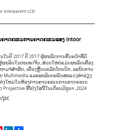
or Interparent LCD
ມີການຄາດຄະເນການຄາດຄະເນຂອງ Intoor
ຶ້ນໃນປີ 2017 ປີ 2017 ຜູ້ຜະລິດການຄົ້ນຄວ້າທີ່ມີ
ູ້ຜະລິດໃນປະເທດຈີນ, ສ່ວນໃຫຍ່ແມ່ນຜະລິດເຄື່ອງ
າມຈໍສໍາຜັດ, ເຄື່ອງຫຼີ້ນເອເລັກໂຕຣນິກ, ລະບົບການ
່າຍ Multimedia ແລະຜະລິດຕະພັນສະແດງທ່າອ່ຽງ
ປັບແຕ່ງໃຫມ່ໃນຫ້ອງການຄາດຄະເນການຄາດຄະເນ
Projective ທີ່ໂປ່ງໃສນີ້ໃນເດືອນມິຖຸນາ .2024
D/pc
tsApp
Pinterest
LinkedIn
Share