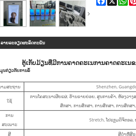
ລາຍ​ລະ​ອຽດ​ຜະ​ລິດ​ຕະ​ພັນ
ຕູ້ເກັບມ້ຽນທີ່ມີການຄາດຄະເນການຄາດຄະເນຂອ
ໍ້ມູນກ່ຽວກັບການລໍ້
ນາມສະຖານ
Shenzhen, Guangdo
ການໂຄສະນາເຜີຍແຜ່, ຮ້ານຂາຍຍ່ອຍ, ສູນການຄ້າ, ຫ້ອງວາງ
ໃຊ້
ສຶກສາ, ການສຶກສາ, ການສຶກສາ, ການສຶກສາ
ການ
Stretch, ໂປແກຼມດິຈິຕອລ, ຫ
ສະເພາະ
ສີ
ສີດໍາຫຼືສີ