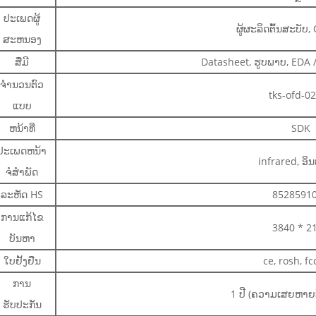
ປະເພດຜູ້
ຜູ້ຜະລິດຕົ້ນສະບັ
ສະຫນອງ
ສື່ມີ
Datasheet, ຮູບພາບ, EDA /
ຈໍານວນຕົວ
tks-ofd-0
ແບບ
ຫນ້າທີ່
SDK
ປະເພດຫນ້າ
infrared, ອິ
ຈໍສໍາພັດ
ລະຫັດ HS
8528591
ການແກ້ໄຂ
3840 * 2
ບັນຫາ
ໃບຢັ້ງຢືນ
ce, rosh, fc
ການ
1 ປີ (ຄວາມເສຍຫາຍທີ
ຮັບປະກັນ