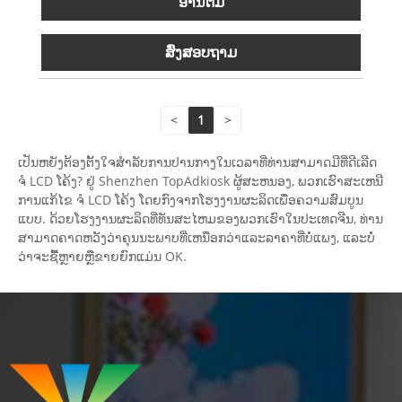
ອ່ານ​ຕື່ມ
ສົ່ງສອບຖາມ
<
1
>
ເປັນ​ຫຍັງ​ຕ້ອງ​ຕັ້ງ​ໃຈ​ສໍາ​ລັບ​ການ​ປານ​ກາງ​ໃນ​ເວ​ລາ​ທີ່​ທ່ານ​ສາ​ມາດ​ມີ​ທີ່​ດີ​ເລີດ
ຈໍ LCD ໂຄ້ງ? ຢູ່ Shenzhen TopAdkiosk ຜູ້ສະຫນອງ, ພວກເຮົາສະເຫນີ
ການແກ້ໄຂ ຈໍ LCD ໂຄ້ງ ໂດຍກົງຈາກໂຮງງານຜະລິດເພື່ອຄວາມສົມບູນ
ແບບ. ດ້ວຍໂຮງງານຜະລິດທີ່ທັນສະໄຫມຂອງພວກເຮົາໃນປະເທດຈີນ, ທ່ານ
ສາມາດຄາດຫວັງວ່າຄຸນນະພາບທີ່ເຫນືອກວ່າແລະລາຄາທີ່ບໍ່ແພງ, ແລະບໍ່
ວ່າຈະຊື້ຫຼາຍຫຼືຂາຍຍົກແມ່ນ OK.