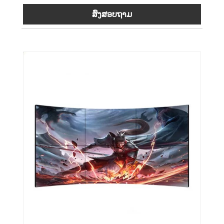
ສົ່ງສອບຖາມ