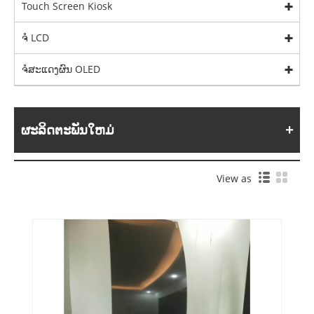
Touch Screen Kiosk
ຈໍ LCD
ຈໍສະແດງຜົນ OLED
ຜະລິດຕະພັນໃຫມ່
View as