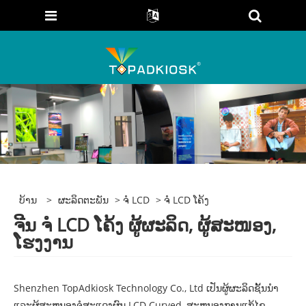
ບ້ານ
>
ຜະລິດຕະພັນ
>
ຈໍ LCD
> ຈໍ LCD ໂຄ້ງ
ຈີນ ຈໍ LCD ໂຄ້ງ ຜູ້ຜະລິດ, ຜູ້ສະໜອງ,
ໂຮງງານ
Shenzhen TopAdkiosk Technology Co., Ltd ເປັນຜູ້ຜະລິດຊັ້ນນໍາ
ແລະຜູ້ສະຫນອງຈໍສະແດງຜົນ LCD Curved, ສະຫນອງການແກ້ໄຂ