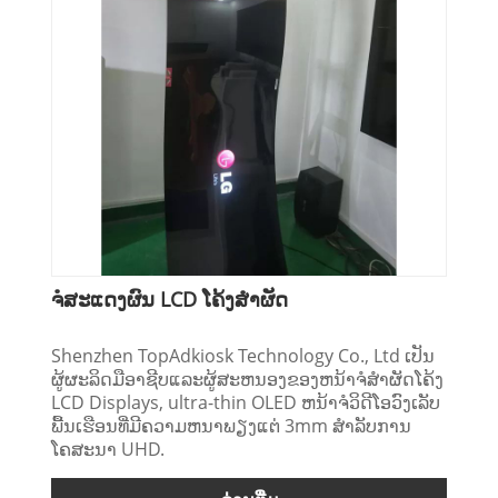
ຈໍສະແດງຜົນ LCD ໂຄ້ງສໍາຜັດ
Shenzhen TopAdkiosk Technology Co., Ltd ເປັນ
ຜູ້ຜະລິດມືອາຊີບແລະຜູ້ສະຫນອງຂອງຫນ້າຈໍສໍາຜັດໂຄ້ງ
LCD Displays, ultra-thin OLED ຫນ້າຈໍວິດີໂອວົງເລັບ
ພື້ນເຮືອນທີ່ມີຄວາມຫນາພຽງແຕ່ 3mm ສໍາລັບການ
ໂຄສະນາ UHD.