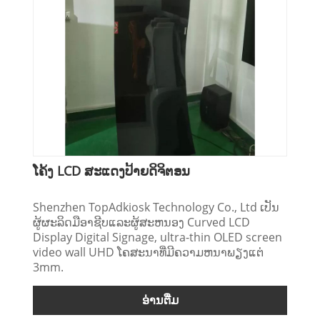
ໂຄ້ງ LCD ສະແດງປ້າຍດິຈິຕອນ
Shenzhen TopAdkiosk Technology Co., Ltd ເປັນ
ຜູ້ຜະລິດມືອາຊີບແລະຜູ້ສະຫນອງ Curved LCD
Display Digital Signage, ultra-thin OLED screen
video wall UHD ໂຄສະນາທີ່ມີຄວາມຫນາພຽງແຕ່
3mm.
ອ່ານ​ຕື່ມ