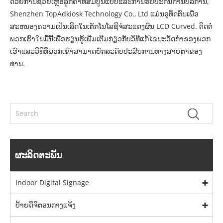
ດ້ວຍການຊ່ວຍເຫຼືອລູກຄ້າທີ່ສົມບູນແບບແລະການຮັບປະກັນການບໍລິການ,
Shenzhen TopAdkiosk Technology Co., Ltd ແມ່ນອຸທິດຕົນເພື່ອ
ສະຫນອງຄວາມເປັນເລີດໃນເຕັກໂນໂລຊີຈໍສະແດງຜົນ LCD Curved. ຕິດຕໍ່
ພວກເຮົາໃນມື້ນີ້ເພື່ອຮຽນຮູ້ເພີ່ມເຕີມກ່ຽວກັບວິທີແກ້ໄຂນະວັດກໍາຂອງພວກ
ເຮົາແລະວິທີທີ່ພວກເຂົາສາມາດຍົກລະດັບປະສົບການທາງສາຍຕາຂອງ
ທ່ານ.
ຜະລິດຕະພັນ
Indoor Digital Signage
ປ້າຍດິຈິຕອນກາງແຈ້ງ