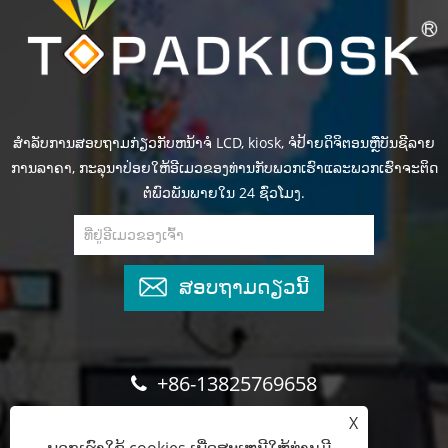
ສໍາ​ລັບ​ການ​ສອບ​ຖາມ​ກ່ຽວ​ກັບ​ຫນ້າ​ຈໍ LCD​, kiosk​, ຈໍ​ປ້າຍ​ດິ​ຈິ​ຕອນ​ຫຼື​ບັນ​ຊີ​ລາຍ​
ການ​ລາ​ຄາ​, ກະ​ລຸ​ນາ​ປ່ອຍ​ໃຫ້​ອີ​ເມວ​ຂອງ​ທ່ານ​ກັບ​ພວກ​ເຮົາ​ແລະ​ພວກ​ເຮົາ​ຈະ​ຕິດ​
ຕໍ່​ພົວ​ພັນ​ພາຍ​ໃນ 24 ຊົ່ວ​ໂມງ​.
ສອບຖາມດຽວນີ້
+86-13825769658
X
marketing@topadkiosk.com