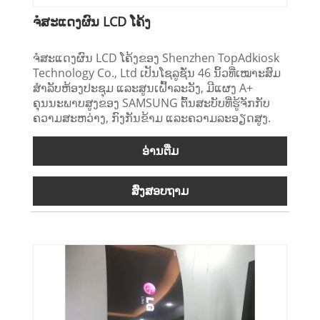
ຈໍສະແດງຜົນ LCD ໂຄ້ງ
ຈໍສະແດງຜົນ LCD ໂຄ້ງຂອງ Shenzhen TopAdkiosk
Technology Co., Ltd ເປັນໂຊລູຊັ່ນ 46 ນິ້ວທີ່ເໝາະສົມ
ສຳລັບຫ້ອງປະຊຸມ ແລະສູນເຝົ້າລະວັງ, ມີແຜງ A+
ຄຸນນະພາບສູງຂອງ SAMSUNG ຕົ້ນສະບັບທີ່ຮູ້ຈັກກັບ
ຄວາມສະຫວ່າງ, ກົງກັນຂ້າມ ແລະຄວາມລະອຽດສູງ.
ອ່ານ​ຕື່ມ
ສົ່ງສອບຖາມ