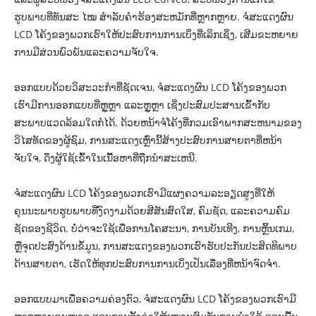
ຮູບພາບທີ່ທັນສະ ໄໝ ສໍາລັບຄໍາຮ້ອງສະຫມັກທີ່ຫຼາກຫຼາຍ. ຈໍສະແດງຜົນ
LCD ໂຄ້ງຂອງພວກເຮົາໃຫ້ປະສົບການການເບິ່ງທີ່ເລິກເຊິ່ງ, ເສີມຂະຫຍາຍ
ການມີສ່ວນພົວພັນແລະຄວາມຈັບໃຈ.
ອອກແບບດ້ວຍວິສະວະກຳທີ່ຊັດເຈນ, ຈໍສະແດງຜົນ LCD ໂຄ້ງຂອງພວກ
ເຮົາມີການອອກແບບທີ່ຫຼູຫຼາ ແລະຫຼູຫຼາ ເຊິ່ງປະສົມປະສານເຂົ້າກັບ
ສະພາບແວດລ້ອມໃດກໍໄດ້. ດ້ວຍຫນ້າຈໍໂຄ້ງທີ່ກວມເອົາພາກສະຫນາມຂອງ
ວິໄສທັດຂອງຜູ້ຊົມ, ການສະແດງເຫຼົ່ານີ້ສ້າງປະສົບການສາຍຕາທີ່ຫນ້າ
ຈັບໃຈ, ດຶງຜູ້ໃຊ້ເຂົ້າໃນເນື້ອຫາທີ່ຖືກນໍາສະເຫນີ.
ຈໍສະແດງຜົນ LCD ໂຄ້ງຂອງພວກເຮົາມີແຜງຄວາມລະອຽດສູງທີ່ໃຫ້
ຄຸນນະພາບຮູບພາບທີ່ງົດງາມດ້ວຍສີສັນສົດໃສ, ຄົມຊັດ, ແລະຄວາມຄົມ
ຊັດຂອງຊີວິດ. ບໍ່ວ່າຈະໃຊ້ເພື່ອການໂຄສະນາ, ການບັນເທີງ, ການຫຼິ້ນເກມ,
ຫຼືຈຸດປະສົງດ້ານຂໍ້ມູນ, ການສະແດງຂອງພວກເຮົາຮັບປະກັນປະສິດທິພາບ
ດ້ານສາຍຕາ, ເຮັດໃຫ້ທຸກປະສົບການການເບິ່ງເປັນເລື່ອງທີ່ຫນ້າຈົດຈໍາ.
ອອກແບບມາເພື່ອຄວາມຄ່ອງຕົວ, ຈໍສະແດງຜົນ LCD ໂຄ້ງຂອງພວກເຮົາມີ