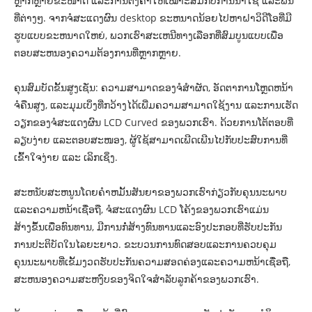
ຫຼາກຫຼາຍຂະໜາດ ແລະການຕັ້ງຄ່າໃຫ້ເໝາະສົມກັບການນຳໃຊ້ ແລະພື້ນ
ທີ່ຕ່າງໆ. ຈາກຈໍສະແດງຜົນ desktop ຂະຫນາດນ້ອຍໄປຫາຝາວິດີໂອທີ່ມີ
ຮູບແບບຂະຫນາດໃຫຍ່, ພວກເຮົາສະເຫນີທາງເລືອກທີ່ສົມບູນແບບເພື່ອ
ຕອບສະຫນອງຄວາມຕ້ອງການທີ່ຫຼາກຫຼາຍ.
ຄຸນສົມບັດຂັ້ນສູງເຊັ່ນ: ຄວາມສາມາດຂອງຈໍສໍາຜັດ, ອັດຕາການໂຫຼດຫນ້າ
ຈໍຄືນສູງ, ແລະມຸມເບິ່ງທີ່ກວ້າງໄດ້ເພີ່ມຄວາມສາມາດໃຊ້ງານ ແລະການເຮັດ
ວຽກຂອງຈໍສະແດງຜົນ LCD Curved ຂອງພວກເຮົາ. ດ້ວຍການໂຕ້ຕອບທີ່
ລຽບງ່າຍ ແລະຕອບສະໜອງ, ຜູ້ໃຊ້ສາມາດເພີດເພີນໄປກັບປະສົບການທີ່
ເຂົ້າໃຈງ່າຍ ແລະ ເລິກເຊິ່ງ.
ສະຫນັບສະຫນູນໂດຍຄໍາຫມັ້ນສັນຍາຂອງພວກເຮົາກ່ຽວກັບຄຸນນະພາບ
ແລະຄວາມຫນ້າເຊື່ອຖື, ຈໍສະແດງຜົນ LCD ໂຄ້ງຂອງພວກເຮົາແມ່ນ
ສ້າງຂຶ້ນເພື່ອທົນທານ, ມີການກໍ່ສ້າງທົນທານແລະອົງປະກອບທີ່ຮັບປະກັນ
ການປະຕິບັດໃນໄລຍະຍາວ. ຂະບວນການທົດສອບແລະການຄວບຄຸມ
ຄຸນນະພາບທີ່ເຂັ້ມງວດຮັບປະກັນຄວາມສອດຄ່ອງແລະຄວາມຫນ້າເຊື່ອຖື,
ສະຫນອງຄວາມສະຫງົບຂອງຈິດໃຈສໍາລັບລູກຄ້າຂອງພວກເຮົາ.